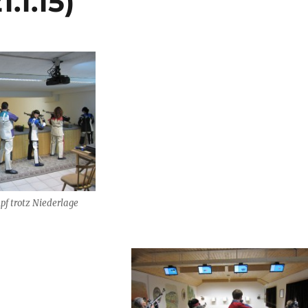
.1.15)
f trotz Niederlage