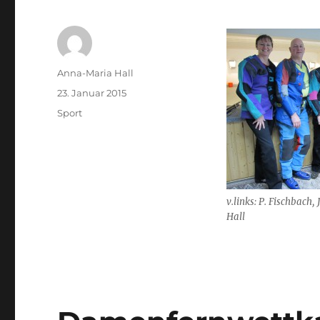
Autor
Anna-Maria Hall
Veröffentlicht
23. Januar 2015
am
Kategorien
Sport
v.links: P. Fischbach, 
Hall