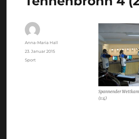
Tennenbronn 4 (21
Autor
Anna-Maria Hall
Veröffentlicht
23. Januar 2015
am
Kategorien
Sport
Spannender Wettkamp
(1:4)