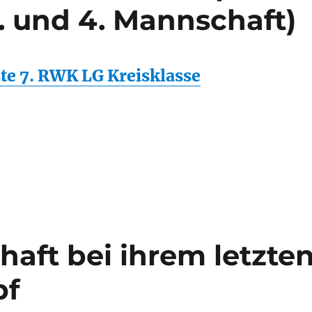
3. und 4. Mannschaft)
ste 7. RWK LG Kreisklasse
aft bei ihrem letzte
pf