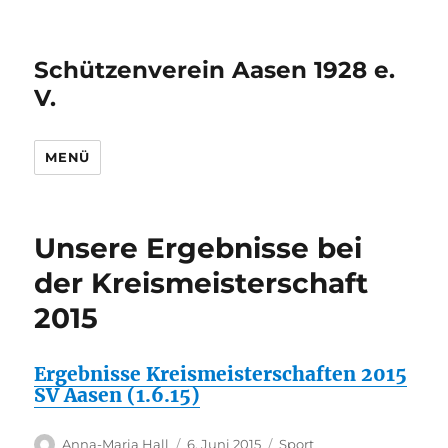
Schützenverein Aasen 1928 e.
V.
MENÜ
Unsere Ergebnisse bei
der Kreismeisterschaft
2015
Ergebnisse Kreismeisterschaften 2015
SV Aasen (1.6.15)
Autor
Veröffentlicht
Kategorien
Anna-Maria Hall
6. Juni 2015
Sport