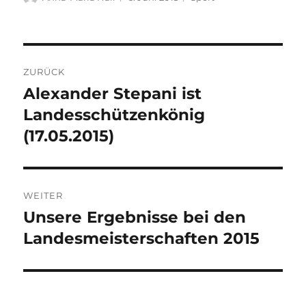
am
Beitragsnavigation
ZURÜCK
Alexander Stepani ist
Vorheriger
Beitrag:
Landesschützenkönig
(17.05.2015)
WEITER
Unsere Ergebnisse bei den
Nächster
Beitrag:
Landesmeisterschaften 2015