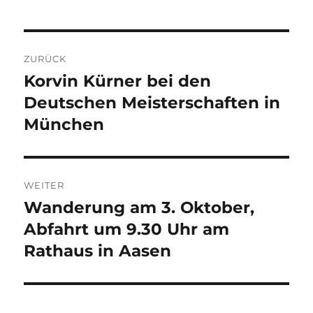
Beitragsnavigation
ZURÜCK
Korvin Kürner bei den
Vorheriger
Beitrag:
Deutschen Meisterschaften in
München
WEITER
Wanderung am 3. Oktober,
Nächster
Beitrag:
Abfahrt um 9.30 Uhr am
Rathaus in Aasen