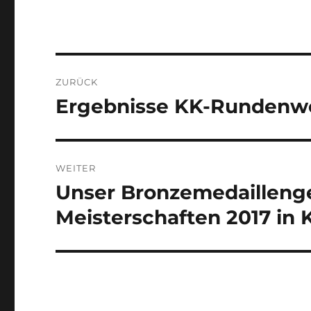
Beitragsnavigation
ZURÜCK
Ergebnisse KK-Rundenw
Vorheriger
Beitrag:
WEITER
Unser Bronzemedailleng
Nächster
Beitrag:
Meisterschaften 2017 in 