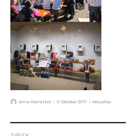
Autor
Veröffentlicht
Kategorien
Anna-Maria Hall
5. Oktober 2017
Aktuelles
am
Beitragsnavigation
ZURÜCK