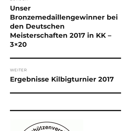
Unser
Vorheriger
Beitrag:
Bronzemedaillengewinner bei
den Deutschen
Meisterschaften 2017 in KK –
3×20
WEITER
Ergebnisse Kilbigturnier 2017
Nächster
Beitrag: