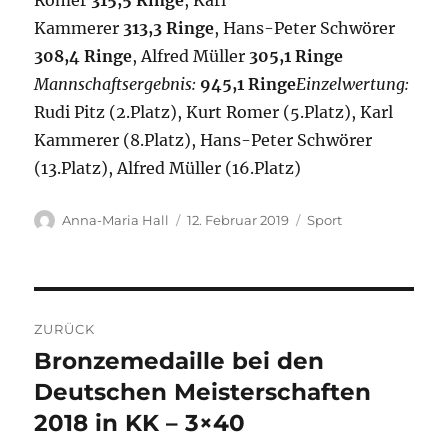
Romer
315,5 Ringe
, Karl
Kammerer
313,3 Ringe
, Hans-Peter Schwörer
308,4 Ringe
, Alfred Müller
305,1 Ringe
Mannschaftsergebnis:
945,1 Ringe
Einzelwertung:
Rudi Pitz (2.Platz), Kurt Romer (5.Platz), Karl
Kammerer (8.Platz), Hans-Peter Schwörer
(13.Platz), Alfred Müller (16.Platz)
Autor
Veröffentlicht
Kategorien
Anna-Maria Hall
12. Februar 2019
Sport
am
Beitragsnavigation
ZURÜCK
Bronzemedaille bei den
Vorheriger
Beitrag:
Deutschen Meisterschaften
2018 in KK – 3×40