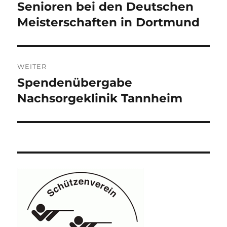
Senioren bei den Deutschen
Vorheriger
Beitrag:
Meisterschaften in Dortmund
WEITER
Spendenübergabe
Nächster
Beitrag:
Nachsorgeklinik Tannheim