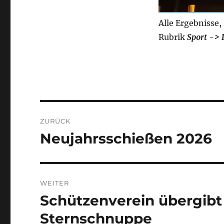
Alle Ergebnisse,
Rubrik
Sport -> 
Beitragsnavigation
ZURÜCK
Neujahrsschießen 2026
Vorheriger
Beitrag:
WEITER
Schützenverein übergibt
Nächster
Beitrag:
Sternschnuppe