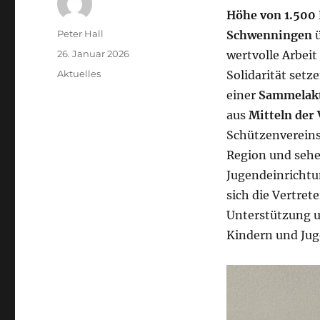
Höhe von 1.500
Autor
Peter Hall
Schwenningen
ü
Veröffentlicht
26. Januar 2026
wertvolle Arbeit
am
Kategorien
Aktuelles
Solidarität setz
einer
Sammelakti
aus
Mitteln der
Schützenvereins 
Region und sehe
Jugendeinrichtu
sich die Vertre
Unterstützung u
Kindern und Ju