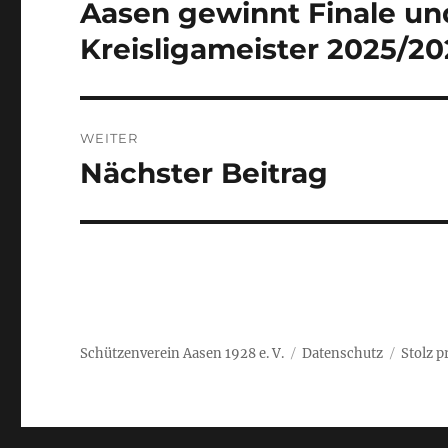
Aasen gewinnt Finale un
Vorheriger
Beitrag:
Kreisligameister 2025/202
WEITER
Nächster Beitrag
Nächster
Beitrag:
Schützenverein Aasen 1928 e. V.
Datenschutz
Stolz p